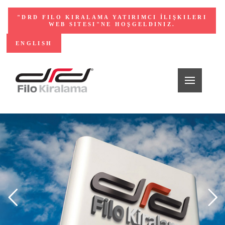
"DRD FILO KIRALAMA YATIRIMCI İLIŞKILERI
WEB SITESI"NE HOŞGELDINIZ.
ENGLISH