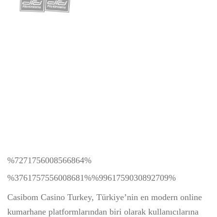
%7271756008566864%
%3761757556008681%%9961759030892709%
Casibom Casino Turkey, Türkiye’nin en modern online
kumarhane platformlarından biri olarak kullanıcılarına