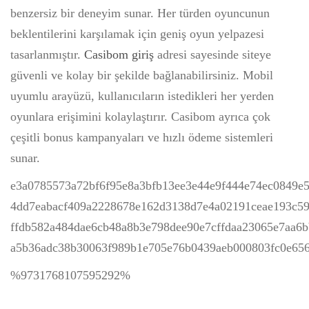
benzersiz bir deneyim sunar. Her türden oyuncunun
beklentilerini karşılamak için geniş oyun yelpazesi
tasarlanmıştır.
Casibom giriş
adresi sayesinde siteye
güvenli ve kolay bir şekilde bağlanabilirsiniz. Mobil
uyumlu arayüzü, kullanıcıların istedikleri her yerden
oyunlara erişimini kolaylaştırır. Casibom ayrıca çok
çeşitli bonus kampanyaları ve hızlı ödeme sistemleri
sunar.
e3a0785573a72bf6f95e8a3bfb13ee3e44e9f444e74ec0849e
4dd7eabacf409a2228678e162d3138d7e4a02191ceae193c59
ffdb582a484dae6cb48a8b3e798dee90e7cffdaa23065e7aa6b
a5b36adc38b30063f989b1e705e76b0439aeb000803fc0e656
%9731768107595292%